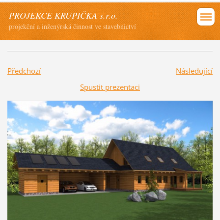
PROJEKCE KRUPIČKA s.r.o.
projekční a inženýrská činnost ve stavebnictví
Předchozí
Následující
Spustit prezentaci