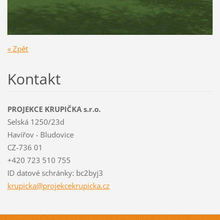
« Zpět
Kontakt
PROJEKCE KRUPIČKA s.r.o.
Selská 1250/23d
Havířov - Bludovice
CZ-736 01
+420 723 510 755
ID datové schránky: bc2byj3
krupicka
@projekc
ekrupick
a.cz