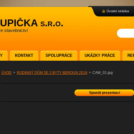
Úvodní stránka
PIČKA s.r.o.
ve stavebnictví
BY
KONTAKT
SPOLUPRÁCE
UKÁZKY PRÁCE
RE
ÚVOD
>
RODINNÝ DŮM SE 2 BYTY BEROUN 2018
>
CAM_01.jpg
Spustit prezentaci