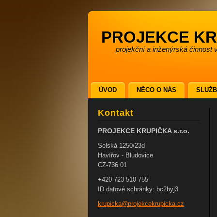
PROJEKCE KRU
projekční a inženýrská činnost 
ÚVOD
NĚCO O NÁS
SLUŽ
Kontakt
PROJEKCE KRUPIČKA s.r.o.
Selská 1250/23d
Havířov - Bludovice
CZ-736 01
+420 723 510 755
ID datové schránky: bc2byj3
krupicka
@projekc
ekrupick
a.cz